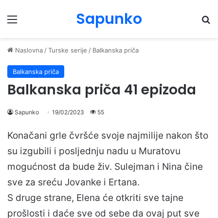
Sapunko
Menu
Pr
Naslovna
/
Turske serije
/
Balkanska priča
Balkanska priča
Balkanska priča 41 epizoda
Sapunko
19/02/2023
55
Konačani grle čvršće svoje najmilije nakon što
su izgubili i posljednju nadu u Muratovu
mogućnost da bude živ. Sulejman i Nina čine
sve za sreću Jovanke i Ertana.
S druge strane, Elena će otkriti sve tajne
prošlosti i daće sve od sebe da ovaj put sve