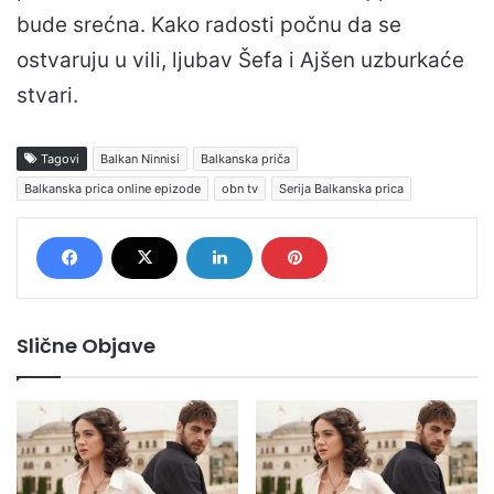
bude srećna. Kako radosti počnu da se
ostvaruju u vili, ljubav Šefa i Ajšen uzburkaće
stvari.
Tagovi
Balkan Ninnisi
Balkanska priča
Balkanska prica online epizode
obn tv
Serija Balkanska prica
Slične Objave