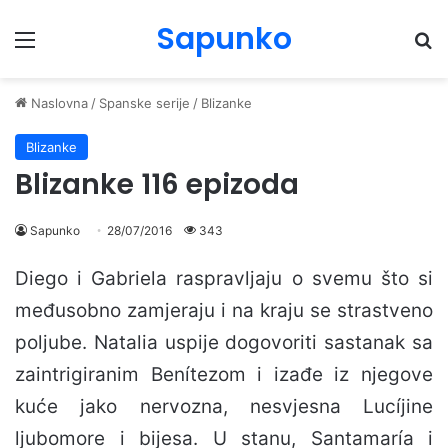
Sapunko
Menu
Pr
Naslovna
/
Spanske serije
/
Blizanke
Blizanke
Blizanke 116 epizoda
Sapunko
28/07/2016
343
Diego i Gabriela raspravljaju o svemu što si
međusobno zamjeraju i na kraju se strastveno
poljube. Natalia uspije dogovoriti sastanak sa
zaintrigiranim Benítezom i izađe iz njegove
kuće jako nervozna, nesvjesna Lucíjine
ljubomore i bijesa. U stanu, Santamaría i