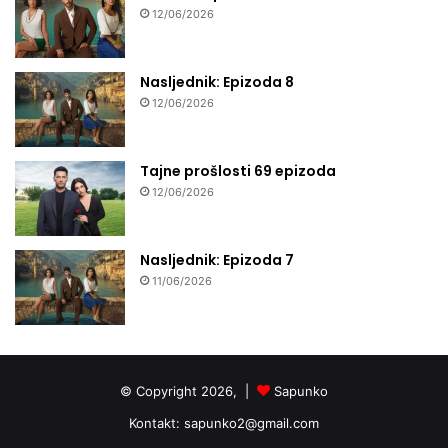
12/06/2026
Nasljednik: Epizoda 8
12/06/2026
Tajne prošlosti 69 epizoda
12/06/2026
Nasljednik: Epizoda 7
11/06/2026
© Copyright 2026, |
Sapunko
Kontakt:
sapunko2@gmail.com