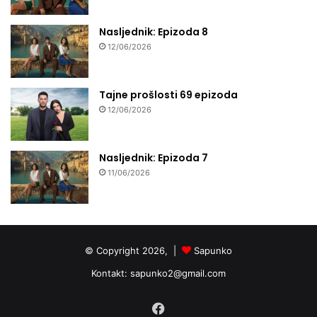
Nasljednik: Epizoda 8
12/06/2026
Tajne prošlosti 69 epizoda
12/06/2026
Nasljednik: Epizoda 7
11/06/2026
© Copyright 2026, |
Sapunko
Kontakt:
sapunko2@gmail.com
Facebook