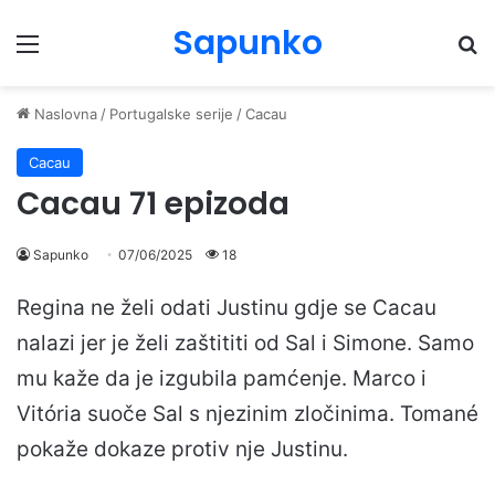
Sapunko
Menu
Pr
Naslovna
/
Portugalske serije
/
Cacau
Cacau
Cacau 71 epizoda
Sapunko
07/06/2025
18
Regina ne želi odati Justinu gdje se Cacau
nalazi jer je želi zaštititi od Sal i Simone. Samo
mu kaže da je izgubila pamćenje. Marco i
Vitória suoče Sal s njezinim zločinima. Tomané
pokaže dokaze protiv nje Justinu.