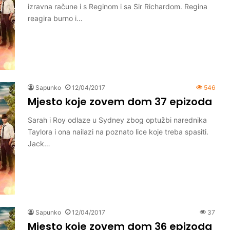
izravna račune i s Reginom i sa Sir Richardom. Regina
reagira burno i…
Sapunko
12/04/2017
546
Mjesto koje zovem dom 37 epizoda
Sarah i Roy odlaze u Sydney zbog optužbi narednika
Taylora i ona nailazi na poznato lice koje treba spasiti.
Jack…
Sapunko
12/04/2017
37
Mjesto koje zovem dom 36 epizoda