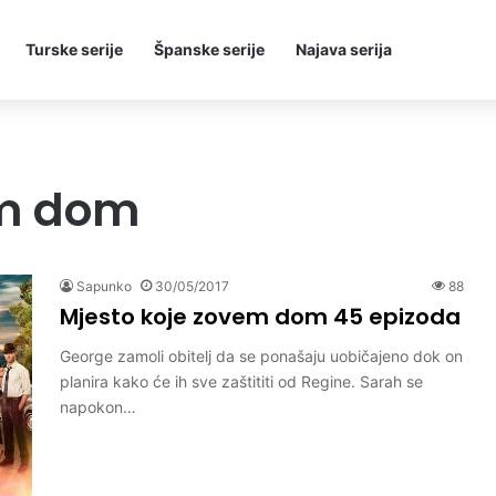
Turske serije
Španske serije
Najava serija
em dom
Sapunko
30/05/2017
88
Mjesto koje zovem dom 45 epizoda
George zamoli obitelj da se ponašaju uobičajeno dok on
planira kako će ih sve zaštititi od Regine. Sarah se
napokon…