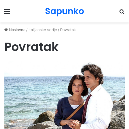
Sapunko
Menu
Pr
Naslovna
/
Italijanske serije
/
Povratak
Povratak