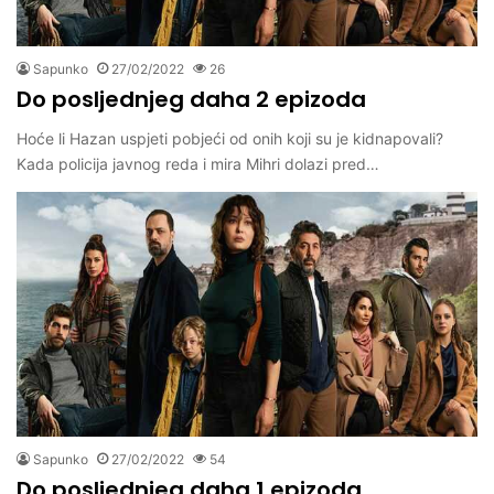
Sapunko
27/02/2022
26
Do posljednjeg daha 2 epizoda
Hoće li Hazan uspjeti pobjeći od onih koji su je kidnapovali?
Kada policija javnog reda i mira Mihri dolazi pred…
Sapunko
27/02/2022
54
Do posljednjeg daha 1 epizoda