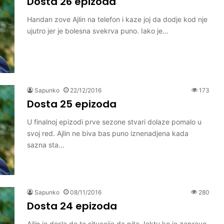
Dosta 26 epizoda
Handan zove Ajlin na telefon i kaze joj da dodje kod nje
ujutro jer je bolesna svekrva puno. Iako je…
Sapunko
22/12/2016
173
Dosta 25 epizoda
U finalnoj epizodi prve sezone stvari dolaze pomalo u
svoj red. Ajlin ne biva bas puno iznenadjena kada
sazna sta…
Sapunko
08/11/2016
280
Dosta 24 epizoda
Ajlin je dosla do te situacije da pita Jektu ko je zapravo