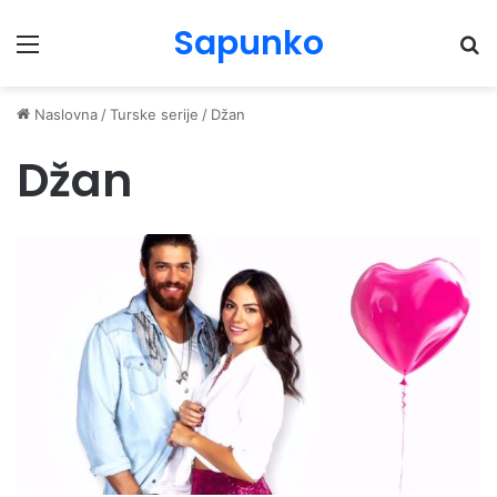
Sapunko
Menu
Pr
Naslovna
/
Turske serije
/
Džan
Džan