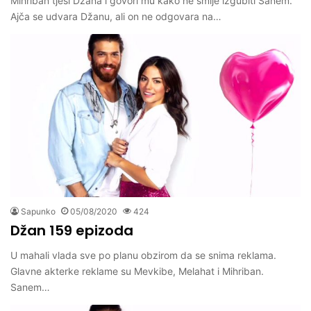
Mihriban tješi Džana i govori mu kako ne smije izgubiti Sanem.
Ajča se udvara Džanu, ali on ne odgovara na…
Sapunko
05/08/2020
424
Džan 159 epizoda
U mahali vlada sve po planu obzirom da se snima reklama.
Glavne akterke reklame su Mevkibe, Melahat i Mihriban.
Sanem…