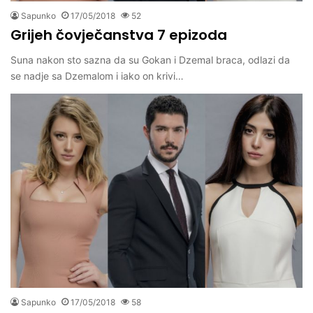
Sapunko
17/05/2018
52
Grijeh čovječanstva 7 epizoda
Suna nakon sto sazna da su Gokan i Dzemal braca, odlazi da
se nadje sa Dzemalom i iako on krivi…
Sapunko
17/05/2018
58