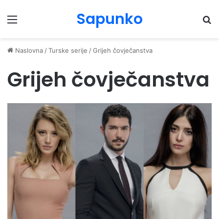
Sapunko
Menu
Pr
Naslovna
/
Turske serije
/
Grijeh čovječanstva
Grijeh čovječanstva