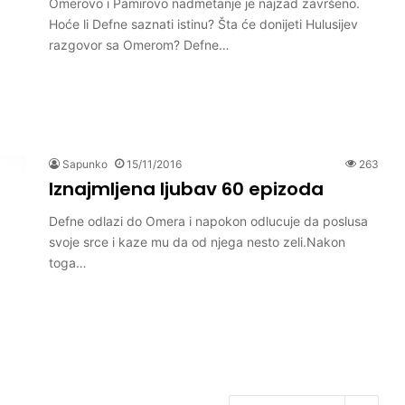
Omerovo i Pamirovo nadmetanje je najzad završeno.
Hoće li Defne saznati istinu? Šta će donijeti Hulusijev
razgovor sa Omerom? Defne…
Sapunko
15/11/2016
263
Iznajmljena ljubav 60 epizoda
Defne odlazi do Omera i napokon odlucuje da poslusa
svoje srce i kaze mu da od njega nesto zeli.Nakon
toga…