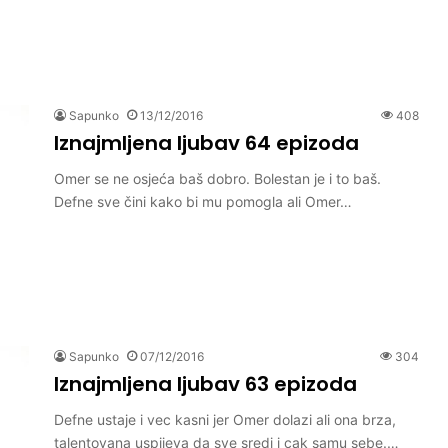
Sapunko
13/12/2016
408
Iznajmljena ljubav 64 epizoda
Omer se ne osjeća baš dobro. Bolestan je i to baš.
Defne sve čini kako bi mu pomogla ali Omer…
Sapunko
07/12/2016
304
Iznajmljena ljubav 63 epizoda
Defne ustaje i vec kasni jer Omer dolazi ali ona brza,
talentovana uspijeva da sve sredi i cak samu sebe.…