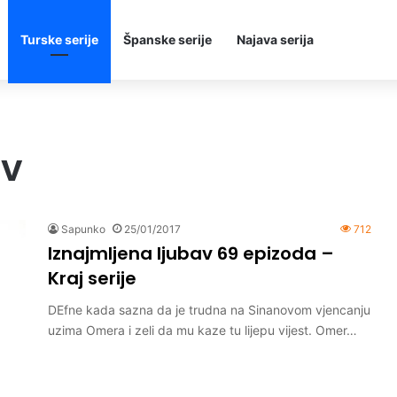
Turske serije
Španske serije
Najava serija
av
Sapunko
25/01/2017
712
Iznajmljena ljubav 69 epizoda –
Kraj serije
DEfne kada sazna da je trudna na Sinanovom vjencanju
uzima Omera i zeli da mu kaze tu lijepu vijest. Omer…