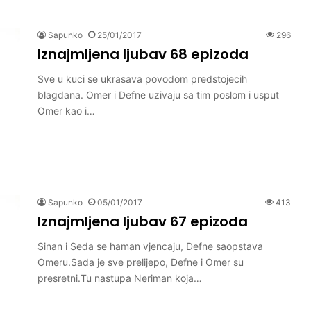
Sapunko
25/01/2017
296
Iznajmljena ljubav 68 epizoda
Sve u kuci se ukrasava povodom predstojecih
blagdana. Omer i Defne uzivaju sa tim poslom i usput
Omer kao i…
Sapunko
05/01/2017
413
Iznajmljena ljubav 67 epizoda
Sinan i Seda se haman vjencaju, Defne saopstava
Omeru.Sada je sve prelijepo, Defne i Omer su
presretni.Tu nastupa Neriman koja…