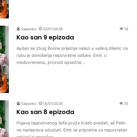
Sapunko
25/01/2026
18
Kao san 9 epizoda
Aydan se zbog Borine prijetnje nalazi u velikoj dilemi; na
rubu je donošenja nepovratne odluke. Emir, u
međuvremenu, provodi opsežne…
Sapunko
14/01/2026
25
Kao san 8 epizoda
Pojava tajanstvenog šefa pruža kratki predah, ali Pelin
ne namjerava odustati. Emir se priprema za nepovratan
rat koji je započeo…