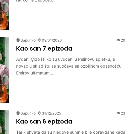
Sapunko
09/01/2026
20
Kao san 7 epizoda
Aydan, Çido i Fiko su uvučeni u Pelinovu spletku, a
novac u skladištu se suočava sa ozbiljnom opasnošću.
Emirov ultimatum…
Sapunko
31/12/2025
23
Kao san 6 epizoda
Tarık shvata da su njegove sumnje bile opravdane kada