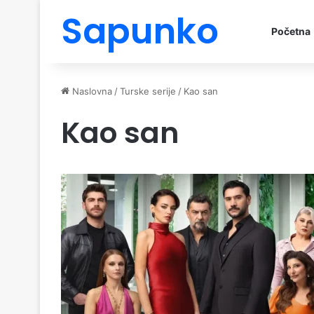
Sapunko
Početna
Naslovna
/
Turske serije
/
Kao san
Kao san