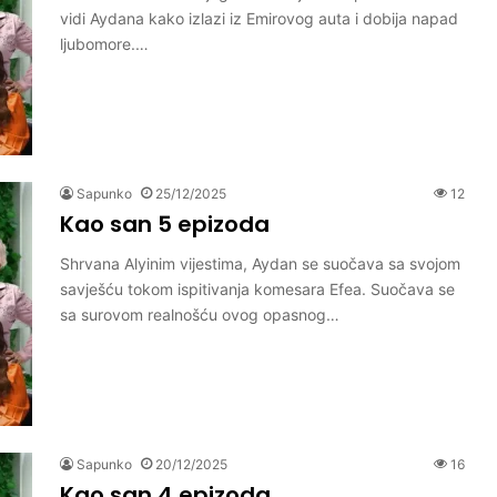
vidi Aydana kako izlazi iz Emirovog auta i dobija napad
ljubomore.…
Sapunko
25/12/2025
12
Kao san 5 epizoda
Shrvana Alyinim vijestima, Aydan se suočava sa svojom
savješću tokom ispitivanja komesara Efea. Suočava se
sa surovom realnošću ovog opasnog…
Sapunko
20/12/2025
16
Kao san 4 epizoda