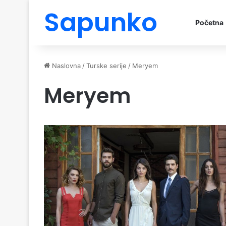
Sapunko
Početna
Naslovna
/
Turske serije
/
Meryem
Meryem