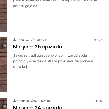
planira rijesiti problema zvani Oktaj. Merjem je dobila
adresu gdje da…
Sapunko
18/01/2018
127
Meryem 25 epizoda
Savaš se trudi da spasi svoj dom i zaštiti svoju
porodicu, a sa druge strane pokušava da pronađe
duha koji…
Sapunko
02/01/2018
96
Meryem 24 epizoda