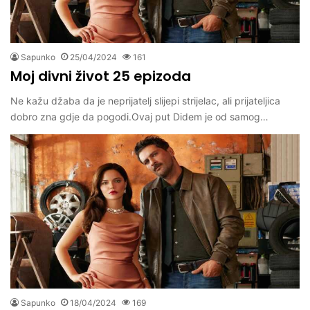
Sapunko
25/04/2024
161
Moj divni život 25 epizoda
Ne kažu džaba da je neprijatelj slijepi strijelac, ali prijateljica
dobro zna gdje da pogodi.Ovaj put Didem je od samog…
Sapunko
18/04/2024
169