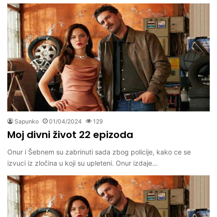
Sapunko
01/04/2024
129
Moj divni život 22 epizoda
Onur i Šebnem su zabrinuti sada zbog policije, kako ce se
izvuci iz zločina u koji su upleteni. Onur izdaje…