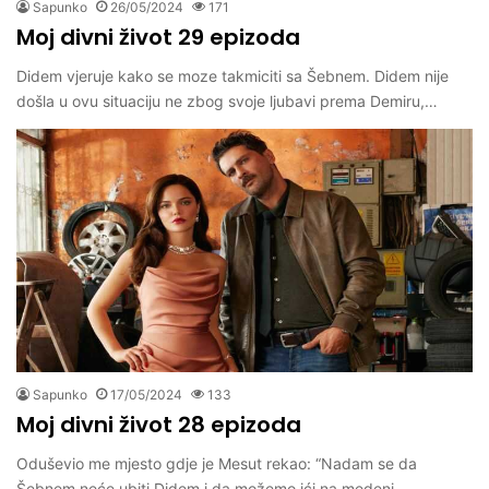
Sapunko
26/05/2024
171
Moj divni život 29 epizoda
Didem vjeruje kako se moze takmiciti sa Šebnem. Didem nije
došla u ovu situaciju ne zbog svoje ljubavi prema Demiru,…
Sapunko
17/05/2024
133
Moj divni život 28 epizoda
Oduševio me mjesto gdje je Mesut rekao: “Nadam se da
Šebnem neće ubiti Didem i da možemo ići na medeni…