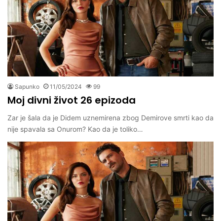
Sapunko
11/05/2024
99
Moj divni život 26 epizoda
Zar je šala da je Didem uznemirena zbog Demirove smrti kao da
nije spavala sa Onurom? Kao da je toliko…