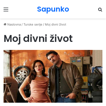
Sapunko
Menu
Pr
Naslovna
/
Turske serije
/
Moj divni život
Moj divni život