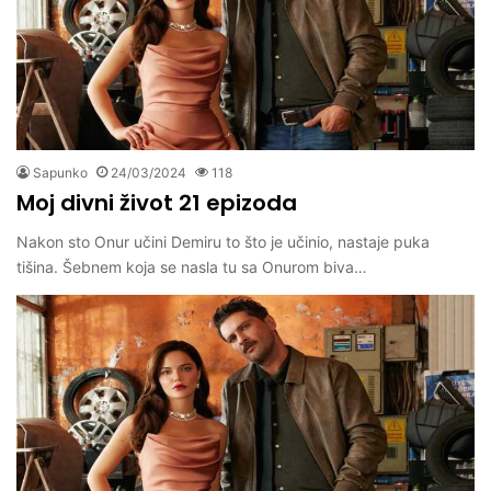
Sapunko
24/03/2024
118
Moj divni život 21 epizoda
Nakon sto Onur učini Demiru to što je učinio, nastaje puka
tišina. Šebnem koja se nasla tu sa Onurom biva…