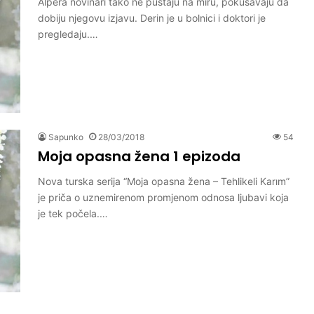
Alpera novinari tako ne pustaju na miru, pokusavaju da
dobiju njegovu izjavu. Derin je u bolnici i doktori je
pregledaju.…
Sapunko
28/03/2018
54
Moja opasna žena 1 epizoda
Nova turska serija “Moja opasna žena – Tehlikeli Karım”
je priča o uznemirenom promjenom odnosa ljubavi koja
je tek počela.…