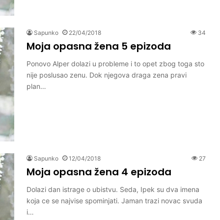
Sapunko
22/04/2018
34
Moja opasna žena 5 epizoda
Ponovo Alper dolazi u probleme i to opet zbog toga sto
nije poslusao zenu. Dok njegova draga zena pravi
plan…
Sapunko
12/04/2018
27
Moja opasna žena 4 epizoda
Dolazi dan istrage o ubistvu. Seda, Ipek su dva imena
koja ce se najvise spominjati. Jaman trazi novac svuda
i…