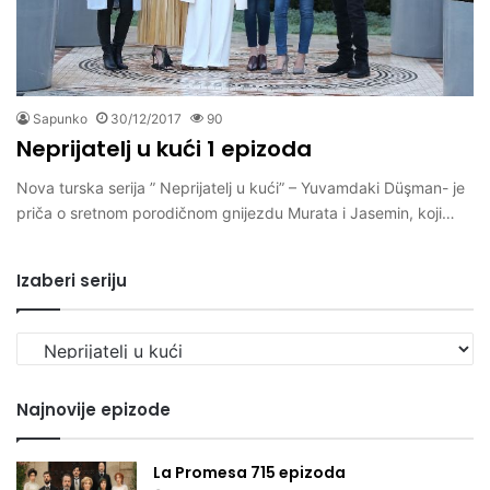
Sapunko
30/12/2017
90
Neprijatelj u kući 1 epizoda
Nova turska serija ” Neprijatelj u kući” – Yuvamdaki Düşman- je
priča o sretnom porodičnom gnijezdu Murata i Jasemin, koji…
Izaberi seriju
Izaberi
seriju
Najnovije epizode
La Promesa 715 epizoda