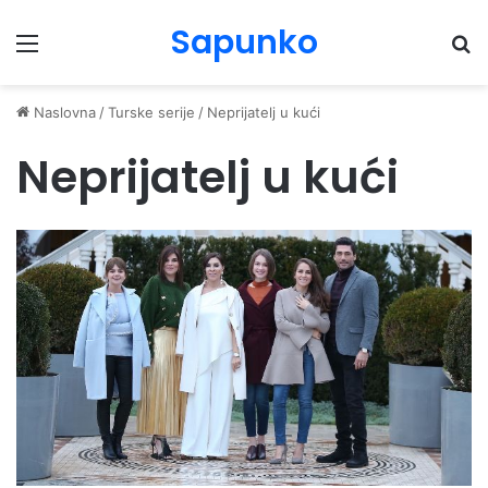
Sapunko
Menu
Pr
Naslovna
/
Turske serije
/
Neprijatelj u kući
Neprijatelj u kući