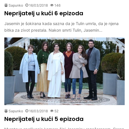
Sapunko
16/03/2018
146
Neprijatelj u kući 6 epizoda
Jasemin je šokirana kada sazna da je Tulin umrla, da je njena
bitka za zivot prestala. Nakon smrti Tulin, Jasemin…
Sapunko
16/03/2018
52
Neprijatelj u kući 5 epizoda