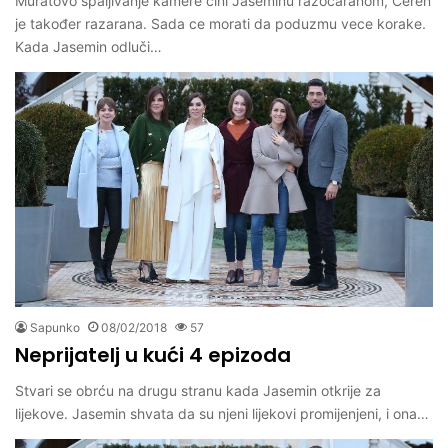
Muratovo spaljivanje kamere čini Jaseminu razočaranom, Ceren
je također razarana. Sada ce morati da poduzmu vece korake.
Kada Jasemin odluči…
Sapunko
08/02/2018
57
Neprijatelj u kući 4 epizoda
Stvari se obrću na drugu stranu kada Jasemin otkrije za
lijekove. Jasemin shvata da su njeni lijekovi promijenjeni, i ona…