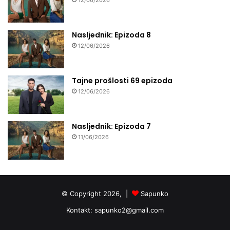
12/06/2026
Nasljednik: Epizoda 8
12/06/2026
Tajne prošlosti 69 epizoda
12/06/2026
Nasljednik: Epizoda 7
11/06/2026
© Copyright 2026, |
Sapunko
Kontakt:
sapunko2@gmail.com