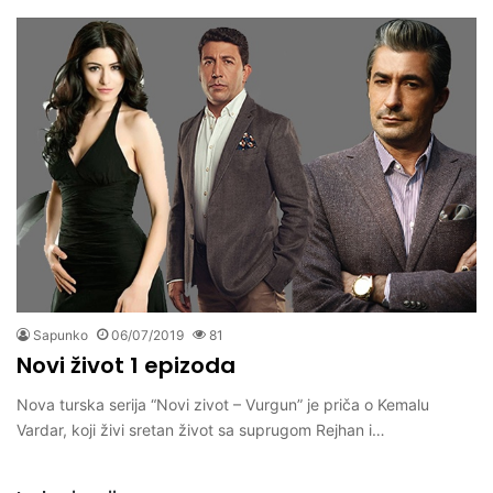
Sapunko
06/07/2019
81
Novi život 1 epizoda
Nova turska serija “Novi zivot – Vurgun” je priča o Kemalu
Vardar, koji živi sretan život sa suprugom Rejhan i…