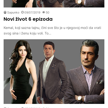
Sapunko
09/07/2019
50
Novi život 6 epizoda
Kemal, koji sazna tajnu, čini sve što je u njegovoj moći da vrati
svog sina i ženu koju voli. To…