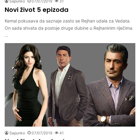
Sapunko
07/07/2019
31
Novi život 5 epizoda
Kemal pokusava da saznaje zasto se Rejhan udala za Vedata.
On sada shvata da postoje druge dubine u Rejhaninim riječima.
…
Sapunko
07/07/2019
41