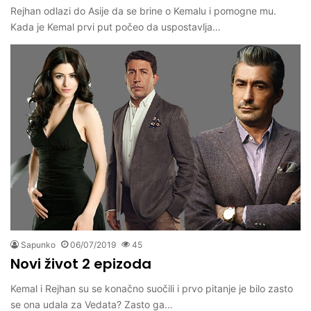
Rejhan odlazi do Asije da se brine o Kemalu i pomogne mu.
Kada je Kemal prvi put počeo da uspostavlja…
Sapunko
06/07/2019
45
Novi život 2 epizoda
Kemal i Rejhan su se konačno suočili i prvo pitanje je bilo zasto
se ona udala za Vedata? Zasto ga…