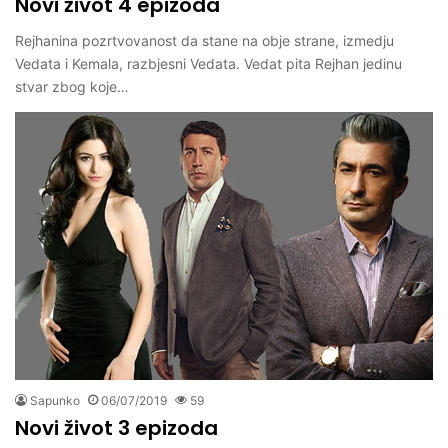
Novi život 4 epizoda
Rejhanina pozrtvovanost da stane na obje strane, izmedju
Vedata i Kemala, razbjesni Vedata. Vedat pita Rejhan jedinu
stvar zbog koje…
Sapunko
06/07/2019
59
Novi život 3 epizoda