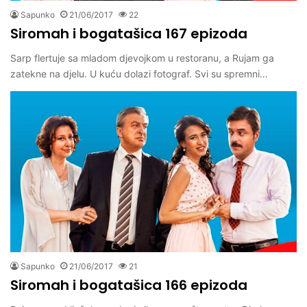
Sapunko
21/06/2017
22
Siromah i bogatašica 167 epizoda
Sarp flertuje sa mladom djevojkom u restoranu, a Rujam ga
zatekne na djelu. U kuću dolazi fotograf. Svi su spremni…
Sapunko
21/06/2017
21
Siromah i bogatašica 166 epizoda