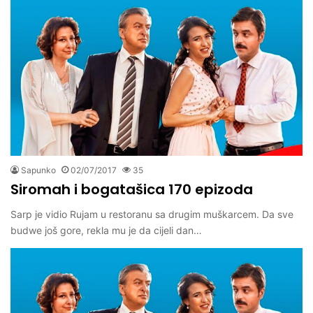
Sapunko
02/07/2017
35
Siromah i bogatašica 170 epizoda
Sarp je vidio Rujam u restoranu sa drugim muškarcem. Da sve
budwe još gore, rekla mu je da cijeli dan…