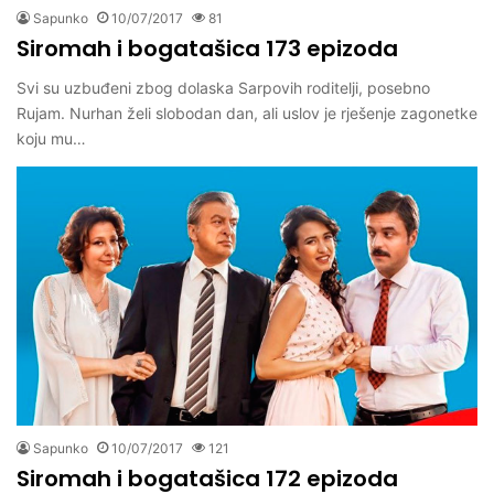
Sapunko
10/07/2017
81
Siromah i bogatašica 173 epizoda
Svi su uzbuđeni zbog dolaska Sarpovih roditelji, posebno
Rujam. Nurhan želi slobodan dan, ali uslov je rješenje zagonetke
koju mu…
Sapunko
10/07/2017
121
Siromah i bogatašica 172 epizoda