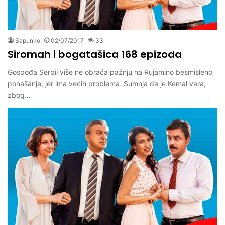
Sapunko
02/07/2017
33
Siromah i bogatašica 168 epizoda
Gospođa Serpil više ne obraća pažnju na Rujamino besmisleno
ponašanje, jer ima većih problema. Sumnja da je Kemal vara,
zbog…