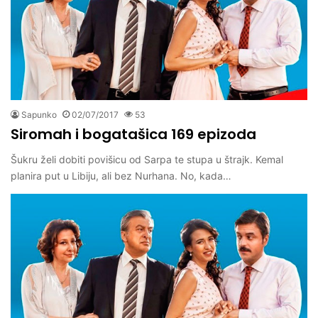
Sapunko
02/07/2017
53
Siromah i bogatašica 169 epizoda
Šukru želi dobiti povišicu od Sarpa te stupa u štrajk. Kemal
planira put u Libiju, ali bez Nurhana. No, kada…