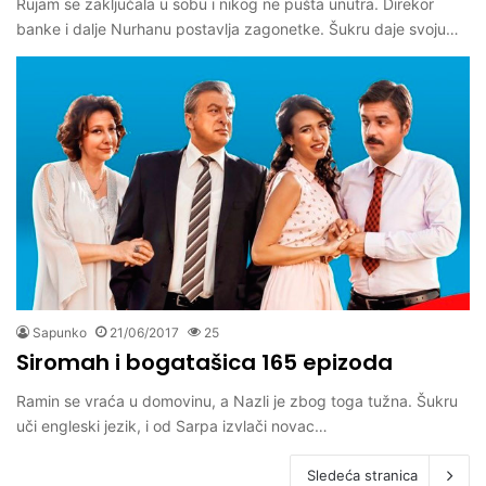
Rujam se zaključala u sobu i nikog ne pušta unutra. Direkor
banke i dalje Nurhanu postavlja zagonetke. Šukru daje svoju…
Sapunko
21/06/2017
25
Siromah i bogatašica 165 epizoda
Ramin se vraća u domovinu, a Nazli je zbog toga tužna. Šukru
uči engleski jezik, i od Sarpa izvlači novac…
Sledeća stranica