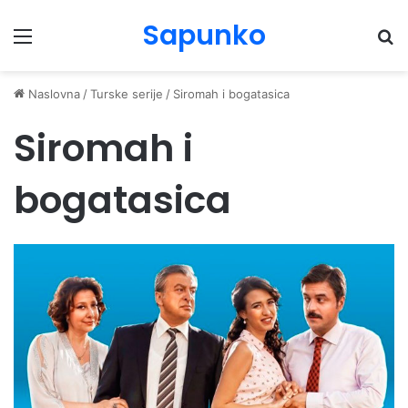
Sapunko
Menu
Pr
Naslovna
/
Turske serije
/
Siromah i bogatasica
Siromah i
bogatasica