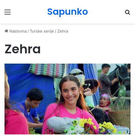
Sapunko
Menu
Pr
Naslovna
/
Turske serije
/
Zehra
Zehra