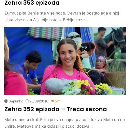
Zehra 353 epizoda
Zumrut pita Behije sta vise hoce. Devran je postao aga a njoj
nista vise osim Alija nije ostalo. Behije kaze…
Sapunko
25/09/2016
571
Zehra 352 epizoda – Treca sezona
Mete umire u skoli.Pelin je sva ocajna place i doziva Meta da ne
umire. Meteova majka dolazi i placuci doziva…