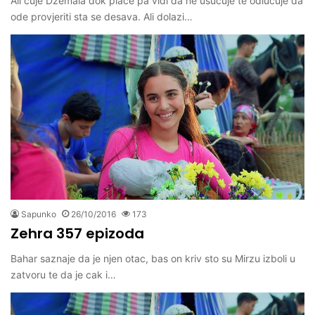
Ali cuje Dzemala dok place pa vidi da ne usucuje te odlucuje da
ode provjeriti sta se desava. Ali dolazi…
Sapunko
26/10/2016
173
Zehra 357 epizoda
Bahar saznaje da je njen otac, bas on kriv sto su Mirzu izboli u
zatvoru te da je cak i…