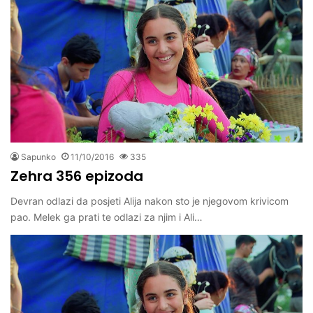
Sapunko
11/10/2016
335
Zehra 356 epizoda
Devran odlazi da posjeti Alija nakon sto je njegovom krivicom
pao. Melek ga prati te odlazi za njim i Ali…