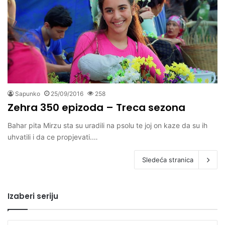
Sapunko
25/09/2016
258
Zehra 350 epizoda – Treca sezona
Bahar pita Mirzu sta su uradili na psolu te joj on kaze da su ih
uhvatili i da ce propjevati.…
Sledeća stranica
Izaberi seriju
Izaberi