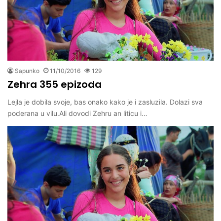
Sapunko
11/10/2016
129
Zehra 355 epizoda
Lejla je dobila svoje, bas onako kako je i zasluzila. Dolazi sva
poderana u vilu.Ali dovodi Zehru an liticu i…