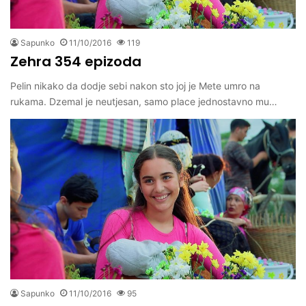
Sapunko
11/10/2016
119
Zehra 354 epizoda
Pelin nikako da dodje sebi nakon sto joj je Mete umro na
rukama. Dzemal je neutjesan, samo place jednostavno mu…
Sapunko
11/10/2016
95