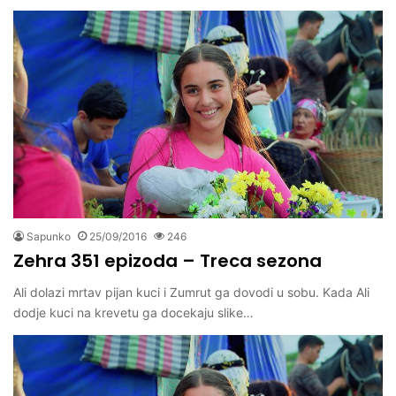
Sapunko
25/09/2016
246
Zehra 351 epizoda – Treca sezona
Ali dolazi mrtav pijan kuci i Zumrut ga dovodi u sobu. Kada Ali
dodje kuci na krevetu ga docekaju slike…