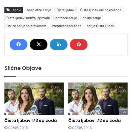
Tagovi
besplatne serije
Čista ljubav
Čista ljubav online epizode
Čista ljubav sadržaj epizoda
domace serije
online serije
Online serije sa prevodom
Prepricane epizode
serija Čista ljubav
Slične Objave
Čista ljubav 173 epizoda
Čista ljubav 172 epizoda
02/06/2018
02/06/2018