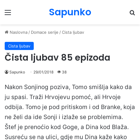
Sapunko
Menu
Pr
Naslovna
/
Domace serije
/
Cista ljubav
Cista ljubav
Čista ljubav 85 epizoda
Sapunko
29/01/2018
38
Nakon Sonjinog poziva, Tomo smišlja kako da
ju spasi. Traži Hrvojevu pomoć, ali Hrvoje
odbija. Tomo je pod pritiskom i od Branke, koja
ne želi da ide Sonji i izlaže se problemima.
Štef je prenoćio kod Goge, a Dina kod Blaža.
Susreću se na ulici, gdje mu Dina kaže kako