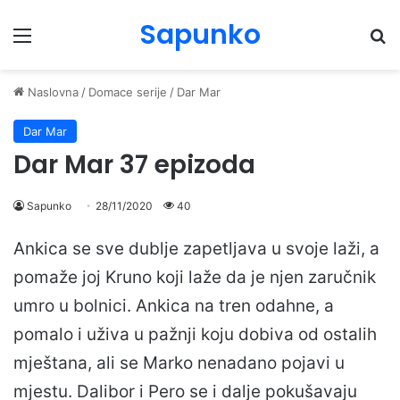
Sapunko
Menu
Pr
Naslovna
/
Domace serije
/
Dar Mar
Dar Mar
Dar Mar 37 epizoda
Sapunko
28/11/2020
40
Ankica se sve dublje zapetljava u svoje laži, a
pomaže joj Kruno koji laže da je njen zaručnik
umro u bolnici. Ankica na tren odahne, a
pomalo i uživa u pažnji koju dobiva od ostalih
mještana, ali se Marko nenadano pojavi u
mjestu. Dalibor i Pero se i dalje pokušavaju