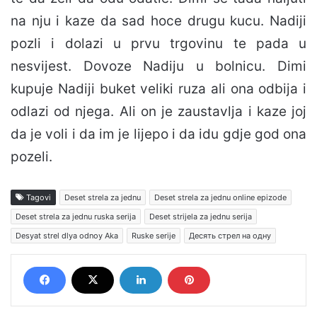
na nju i kaze da sad hoce drugu kucu. Nadiji
pozli i dolazi u prvu trgovinu te pada u
nesvijest. Dovoze Nadiju u bolnicu. Dimi
kupuje Nadiji buket veliki ruza ali ona odbija i
odlazi od njega. Ali on je zaustavlja i kaze joj
da je voli i da im je lijepo i da idu gdje god ona
pozeli.
Tagovi
Deset strela za jednu
Deset strela za jednu online epizode
Deset strela za jednu ruska serija
Deset strijela za jednu serija
Desyat strel dlya odnoy Aka
Ruske serije
Десять стрел на одну