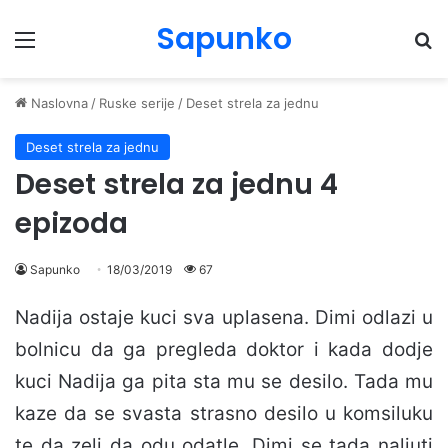
Sapunko
Menu
Pr
Naslovna
/
Ruske serije
/
Deset strela za jednu
Deset strela za jednu
Deset strela za jednu 4
epizoda
Sapunko
18/03/2019
67
Nadija ostaje kuci sva uplasena. Dimi odlazi u
bolnicu da ga pregleda doktor i kada dodje
kuci Nadija ga pita sta mu se desilo. Tada mu
kaze da se svasta strasno desilo u komsiluku
te da zeli da odu odatle. Dimi se tada naljuti