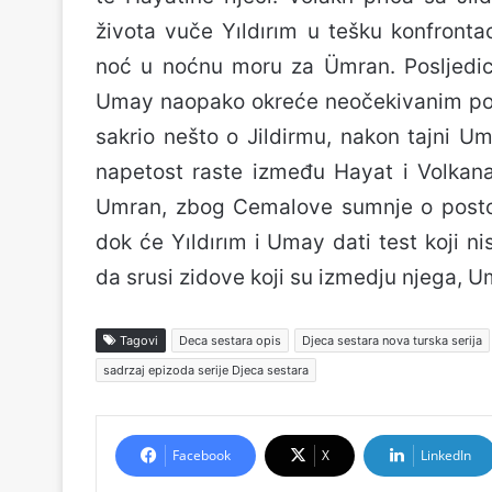
života vuče Yıldırım u tešku konfronta
noć u noćnu moru za Ümran. Posljedice
Umay naopako okreće neočekivanim pot
sakrio nešto o Jildirmu, nakon tajni U
napetost raste između Hayat i Volkana,
Umran, zbog Cemalove sumnje o postoja
dok će Yıldırım i Umay dati test koji ni
da srusi zidove koji su izmedju njega, U
Tagovi
Deca sestara opis
Djeca sestara nova turska serija
sadrzaj epizoda serije Djeca sestara
Facebook
X
LinkedIn