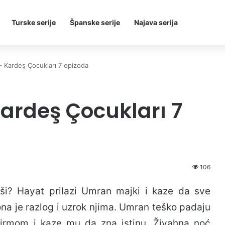
Turske serije
Španske serije
Najava serija
– Kardeş Çocukları 7 epizoda
Kardeş Çocukları 7
106
i? Hayat prilazi Umran majki i kaze da sve
 ona je razlog i uzrok njima. Umran teško padaju
ildirmom i kaze mu da zna istinu. Živahna noć