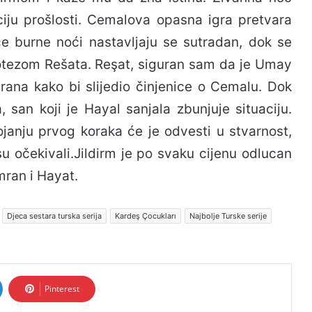
ciju prošlosti. Cemalova opasna igra pretvara
 burne noći nastavljaju se sutradan, dok se
ezom Rešata. Reşat, siguran sam da je Umay
mrana kako bi slijedio činjenice o Cemalu. Dok
 san koji je Hayal sanjala zbunjuje situaciju.
nju prvog koraka će je odvesti u stvarnost,
su očekivali.Jildirm je po svaku cijenu odlucan
mran i Hayat.
Djeca sestara turska serija
Kardeş Çocukları
Najbolje Turske serije
Pinterest