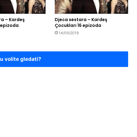
ra – Kardeş
Djeca sestara – Kardeş
7 epizoda
Çocukları 16 epizoda
14/05/2019
ju volite gledati?