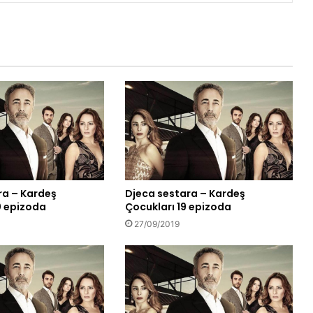
ra – Kardeş
Djeca sestara – Kardeş
0 epizoda
Çocukları 19 epizoda
27/09/2019