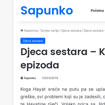
Sapunko
Početna
Naslovna
/
Turske serije
/
Djeca sestara
/
Djeca sestara 
Djeca sestara
Djeca sestara – 
epizoda
Sapunko
05/03/2019
Koga Hayat sreće na putu pa se uplaš
greške, svi problemi koji su je zadesili,
te Hayatine riječi. Volakn prica sa J