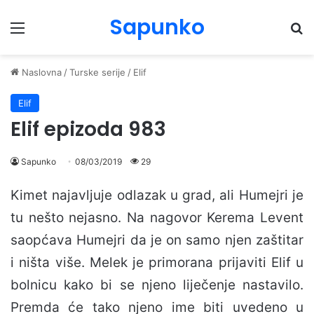
Sapunko
Menu
Pr
Naslovna
/
Turske serije
/
Elif
Elif
Elif epizoda 983
Sapunko
08/03/2019
29
Kimet najavljuje odlazak u grad, ali Humejri je
tu nešto nejasno. Na nagovor Kerema Levent
saopćava Humejri da je on samo njen zaštitar
i ništa više. Melek je primorana prijaviti Elif u
bolnicu kako bi se njeno liječenje nastavilo.
Premda će tako njeno ime biti uvedeno u