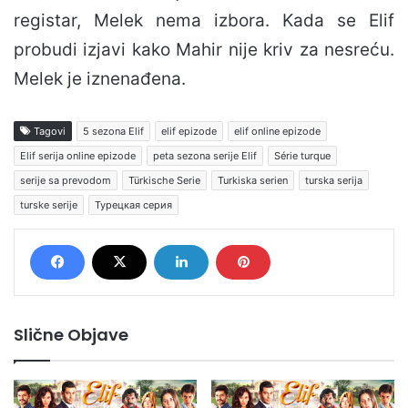
registar, Melek nema izbora. Kada se Elif
probudi izjavi kako Mahir nije kriv za nesreću.
Melek je iznenađena.
Tagovi
5 sezona Elif
elif epizode
elif online epizode
Elif serija online epizode
peta sezona serije Elif
Série turque
serije sa prevodom
Türkische Serie
Turkiska serien
turska serija
turske serije
Турецкая серия
Slične Objave