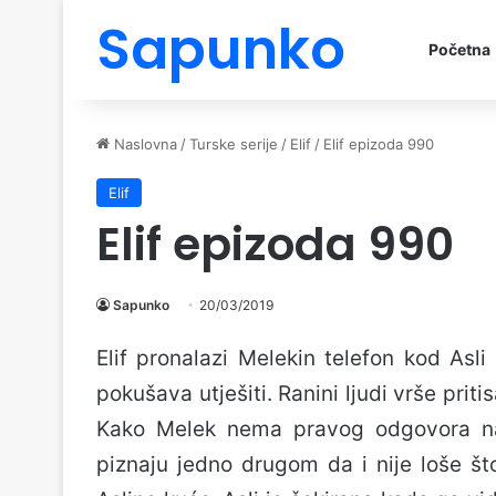
Sapunko
Početna
Naslovna
/
Turske serije
/
Elif
/
Elif epizoda 990
Elif
Elif epizoda 990
Sapunko
20/03/2019
Elif pronalazi Melekin telefon kod Asli 
pokušava utješiti. Ranini ljudi vrše prit
Kako Melek nema pravog odgovora na t
piznaju jedno drugom da i nije loše št