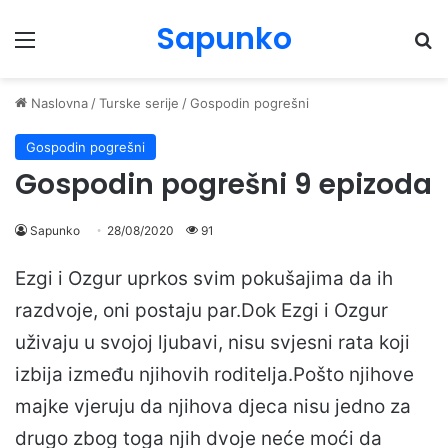
Sapunko
Menu
Pr
Naslovna
/
Turske serije
/
Gospodin pogrešni
Gospodin pogrešni
Gospodin pogrešni 9 epizoda
Sapunko
28/08/2020
91
Ezgi i Ozgur uprkos svim pokušajima da ih
razdvoje, oni postaju par.Dok Ezgi i Ozgur
uživaju u svojoj ljubavi, nisu svjesni rata koji
izbija između njihovih roditelja.Pošto njihove
majke vjeruju da njihova djeca nisu jedno za
drugo zbog toga njih dvoje neće moći da