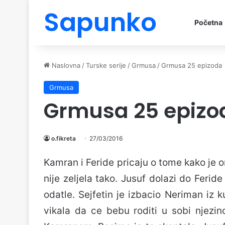
Sapunko
Početna
Naslovna
/
Turske serije
/
Grmusa
/
Grmusa 25 epizoda
Grmusa
Grmusa 25 epizo
o.fikreta
27/03/2016
Kamran i Feride pricaju o tome kako je on
nije zeljela tako. Jusuf dolazi do Fer
odatle. Sejfetin je izbacio Neriman iz 
vikala da ce bebu roditi u sobi njezi