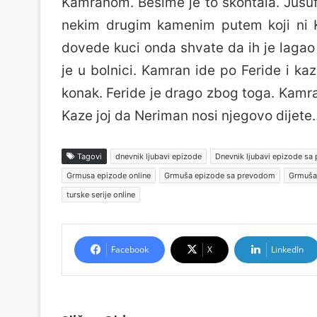
Kamranom. Besime je to skontala. Jusuf
nekim drugim kamenim putem koji ni 
dovede kuci onda shvate da ih je laga
je u bolnici. Kamran ide po Feride i kaz
konak. Feride je drago zbog toga. Kamr
Kaze joj da Neriman nosi njegovo dijete
Tagovi
dnevnik ljubavi epizode
Dnevnik ljubavi epizode s
Grmusa epizode online
Grmuša epizode sa prevodom
Grmuša
turske serije online
Facebook
X
LinkedIn