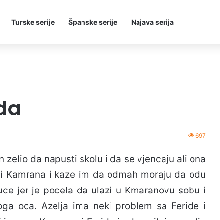
Turske serije
Španske serije
Najava serija
da
697
 zelio da napusti skolu i da se vjencaju ali ona
ide i Kamrana i kaze im da odmah moraju da odu
kuce jer je pocela da ulazi u Kmaranovu sobu i
noga oca. Azelja ima neki problem sa Feride i