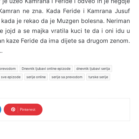
 je uzeo Kamrana i Feride i odveo ih je negdje
Kamran ne zna. Kada Feride i Kamrana Jusuf
o kada je rekao da je Muzgen bolesna. Neriman
e jojd a se majka vratila kuci te da i oni idu u
an kaze Feride da ima dijete sa drugom zenom.
…
a prevodom
Dnevnik ljubavi online epizode
dnevnik ljubavi serija
 sve epizode
serije online
serije sa prevodom
turske serije
Pinterest