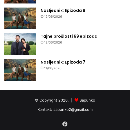
Nasljednik: Epizoda 8
12/06/2026
Tajne prošlosti 69 epizoda
12/06/2026
Nasljednik: Epizoda 7
11/06/2026
© Copyright 2026, |
Sapunko
Kontakt:
sapunko2@gmail.com
Facebook