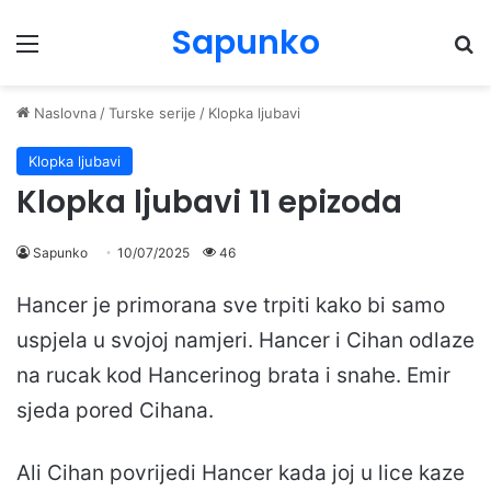
Sapunko
Menu
Pr
Naslovna
/
Turske serije
/
Klopka ljubavi
Klopka ljubavi
Klopka ljubavi 11 epizoda
Sapunko
10/07/2025
46
Hancer je primorana sve trpiti kako bi samo
uspjela u svojoj namjeri. Hancer i Cihan odlaze
na rucak kod Hancerinog brata i snahe. Emir
sjeda pored Cihana.
Ali Cihan povrijedi Hancer kada joj u lice kaze