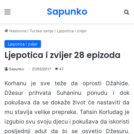
Sapunko
Menu
Pr
Naslovna
/
Turske serije
/
Ljepotica i zvijer
Ljepotica i zvijer
Ljepotica i zvijer 28 epizoda
Sapunko
21/05/2017
47
Korhanu je sve teže da oprosti Džahide.
Džesur prihvata Suhaninu ponudu i dok
pokušava da se dokaže život će nastaviti da
mu stavlja velike prepreke. Tahsin Korludag je
izgubio svu svoju djecu i pokušava da iskoristi
posljednji adut da bi se osvetio Džesuru.