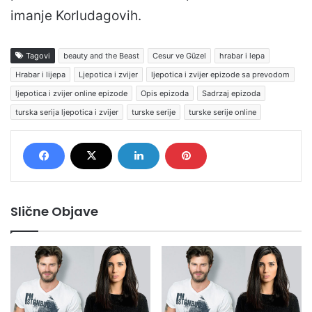
imanje Korludagovih.
Tagovi
beauty and the Beast
Cesur ve Güzel
hrabar i lepa
Hrabar i lijepa
Ljepotica i zvijer
ljepotica i zvijer epizode sa prevodom
ljepotica i zvijer online epizode
Opis epizoda
Sadrzaj epizoda
turska serija ljepotica i zvijer
turske serije
turske serije online
Slične Objave