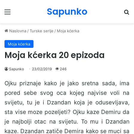
Sapunko
Menu
Pr
Naslovna
/
Turske serije
/
Moja kćerka
Moja kćerka
Moja kćerka 20 epizoda
Sapunko
23/02/2019
246
Ojku priznaje kako je jako sretna sada, ima
pored sebe svog oca kojeg najvise voli na
svijetu, tu je i Dzandan koja je odusevljava,
sta vise moze pozeljeti? Ojku kaze Demiru da
je najbolji otac na svijetu. To mu i Dzandan
kaze. Dzandan zatiče Demira kako se muci sa