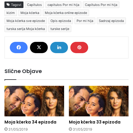
Tagovi
Capítulos
capitulos Por mi hija
Capítulos Por mi hija
kizim
Moja kćerka
Moja kćerka online epizode
Moja kćerka sve epizode
Opis epizoda
Por mi hija
Sadrzaj epizoda
turska serija Moja kćerka
turske serije
Slične Objave
Moja kćerka 34 epizoda
Moja kćerka 33 epizoda
31/05/2019
31/05/2019