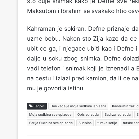
sto cuje snimak kako je Defne sve rekla
Maksutom i Ibrahim se svakako htio osve
Kahraman je sokiran. Defne priznaje da 
uzme bebu. Nakon sto Zija kaze da ce
ubit ce ga, i njegace ubiti kao i Defne i 
dalje u soku zbog snimka. Defne dolazi
vadi telefon i snimak koji je iznenadi a
na cestu i izlazi pred kamion, da li ce nas
mu je govorila istinu.
Tagovi
Dan kada je moja sudbina ispisana
Kaderimin Yazıld
Moja sudbina sve epizode
Opis epizoda
Sadrzaj epizoda
S
Serija Sudbina sve epizode
Sudbina
turske serije
turske ser