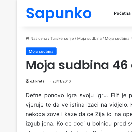
Sapunko
Početna
Naslovna
/
Turske serije
/
Moja sudbina
/
Moja sudbina 
Moja sudbina
Moja sudbina 46
o.fikreta
28/11/2016
Defne ponovo igra svoju igru. Elif je
vjeruje te da ve istina izaci na vidjelo.
nekoga zove i kaze da ce Zija ici na oper
izgubljena. Ko ce doci u bolnicu pred