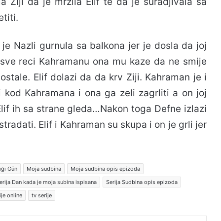
 Ziji da je mrzila Elif te da je suradjivala sa
titi.
je Nazli gurnula sa balkona jer je dosla da joj
 sve reci Kahramanu ona mu kaze da ne smije
ostale. Elif dolazi da da krv Ziji. Kahraman je i
 kod Kahramana i ona ga zeli zagrliti a on joj
 Elif ih sa strane gleda…Nakon toga Defne izlazi
tradati. Elif i Kahraman su skupa i on je grli jer
ığı Gün
Moja sudbina
Moja sudbina opis epizoda
erija Dan kada je moja subina ispisana
Serija Sudbina opis epizoda
ije online
tv serije