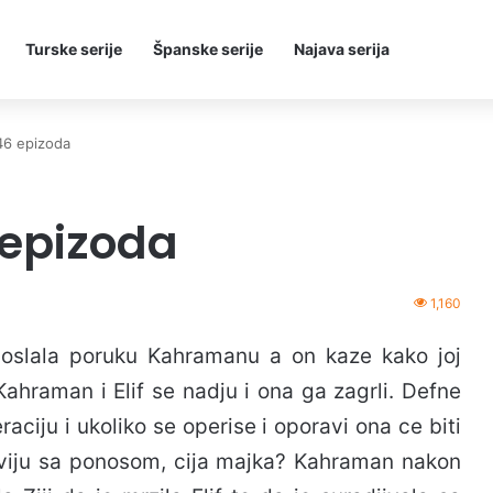
Turske serije
Španske serije
Najava serija
46 epizoda
 epizoda
1,160
 poslala poruku Kahramanu a on kaze kako joj
 Kahraman i Elif se nadju i ona ga zagrli. Defne
aciju i ukoliko se operise i oporavi ona ce biti
 sviju sa ponosom, cija majka? Kahraman nakon