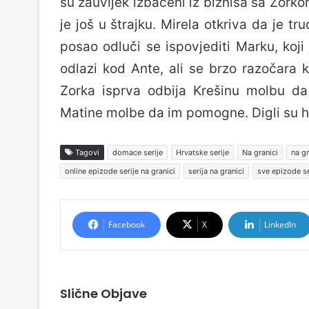
su zauvijek izbačeni iz biznisa sa Zork
je još u štrajku. Mirela otkriva da je t
posao odluči se ispovjediti Marku, koji
odlazi kod Ante, ali se brzo razočara k
Zorka isprva odbija Krešinu molbu da
Matine molbe da im pomogne. Digli su hi
Tagovi
domace serije
Hrvatske serije
Na granici
na gr
online epizode serije na granici
serija na granici
sve epizode se
Facebook
X
LinkedIn
Slične Objave