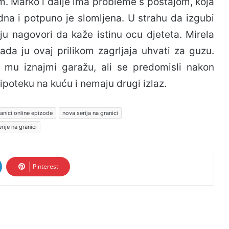
om. Marko i dalje ima probleme s postajom, koja
rudna i potpuno je slomljena. U strahu da izgubi
 ju nagovori da kaže istinu ocu djeteta. Mirela
ada ju ovaj prilikom zagrljaja uhvati za guzu.
 mu iznajmi garažu, ali se predomisli nakon
poteku na kuću i nemaju drugi izlaz.
anici online epizode
nova serija na granici
rije na granici
Pinterest