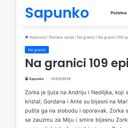
Sapunko
Početna
Naslovna
/
Domace serije
/
Na granici
/
Na granici 109 e
Na granici
Na granici 109 ep
Sapunko
01/03/2019
Zorka je ljuta na Andriju i Nediljka, koji 
kristal. Gordana i Ante su bijesni na Ma
pušta ga na slobodu i oporavak. Zorka sa
se zauzmu za Miju i smire bijesnu Zork