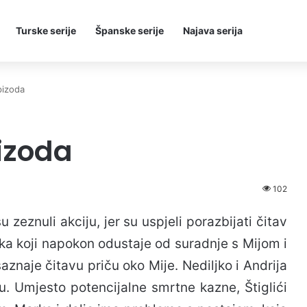
Turske serije
Španske serije
Najava serija
pizoda
izoda
102
su zeznuli akciju, jer su uspjeli porazbijati čitav
rka koji napokon odustaje od suradnje s Mijom i
znaje čitavu priču oko Mije. Nediljko i Andrija
u. Umjesto potencijalne smrtne kazne, Štiglići