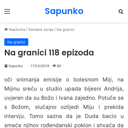
Sapunko
Menu
Pr
Naslovna
/
Domace serije
/
Na granici
Na granici
Na granici 118 epizoda
Sapunko
17/03/2019
80
oči snimanja emisije o bolesnom Miji, na
Mijinu sreću u studio upada bijesni Andrija,
uvjeren da su Božo i Ivana zajedno. Potuče se
s Božom, slučajno ozlijedi Miju i prekida
intervju. Tomo sazna da je Duda bacio u
smeće njihov rođendanski poklon i shvaća da