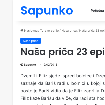
Sapunko
Početna
Naslovna
/
Turske serije
/
Nasa prica
/
Naša priča 23 ep
Nasa prica
Naša priča 23 ep
Sapunko
19/02/2018
Dzemil i Filiz sjede ispred bolnice i Dze
saznaje da Bariš radi u bolnici u kojoj se
posto je Bariš vidio da je Filiz zagrlila 
Filiz kaze Barišu da viče, da radi sta hoc