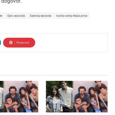
 dogovor.
de
Opis epizoda
Sadrzaj epizoda
turska serija Nasa prica
Pinterest