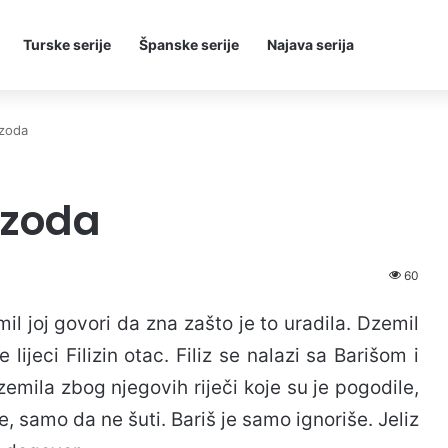
Turske serije
Španske serije
Najava serija
izoda
izoda
60
mil joj govori da zna zašto je to uradila. Dzemil
 lijeci Filizin otac. Filiz se nalazi sa Barišom i
Dzemila zbog njegovih riječi koje su je pogodile,
e, samo da ne šuti. Bariš je samo ignoriše. Jeliz