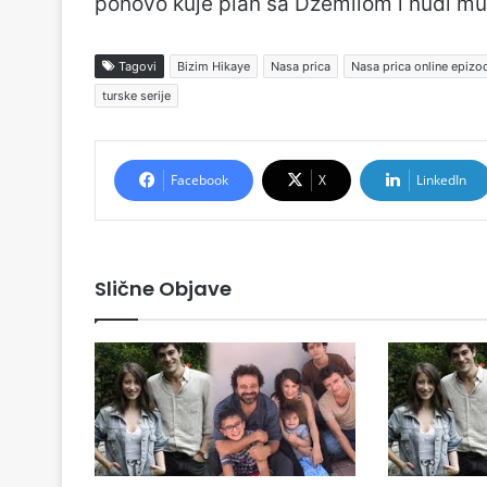
ponovo kuje plan sa Dzemilom i nudi mu
Tagovi
Bizim Hikaye
Nasa prica
Nasa prica online epizo
turske serije
Facebook
X
LinkedIn
Slične Objave