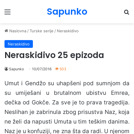
Sapunko
Menu
Pr
Naslovna
/
Turske serije
/
Neraskidivo
Neraskidivo
Neraskidivo 25 epizoda
Sapunko
10/07/2016
503
Umut i Gendžo su uhapšeni pod sumnjom da
su umiješani u brutalnom ubistvu Emrea,
dečka od Gokče. Za sve je to prava tragedija.
Neslihan je zabrinula zbog prisustva Naz, koja
ne želi da napusti Umuta u tim teškim danima.
Naz je u konfuziji, ne zna šta da radi. U njenom