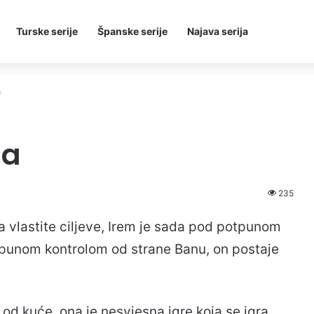
Turske serije
Španske serije
Najava serija
a
da
235
a vlastite ciljeve, Irem je sada pod potpunom
punom kontrolom od strane Banu, on postaje
a od kuće, ona je nesvjesna igre koja se igra