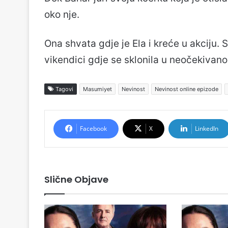
oko nje.
Ona shvata gdje je Ela i kreće u akciju. 
vikendici gdje se sklonila u neočekivan
Tagovi
Masumiyet
Nevinost
Nevinost online epizode
Facebook
X
LinkedIn
Slične Objave