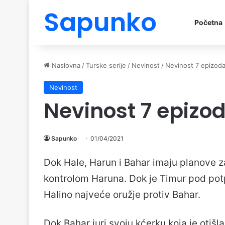
Sapunko
Početna
Naslovna
/
Turske serije
/
Nevinost
/
Nevinost 7 epizod
Nevinost
Nevinost 7 epizo
Sapunko
01/04/2021
Dok Hale, Harun i Bahar imaju planove z
kontrolom Haruna. Dok je Timur pod pot
Halino najveće oružje protiv Bahar.
Dok Bahar juri svoju kćerku koja je otišl