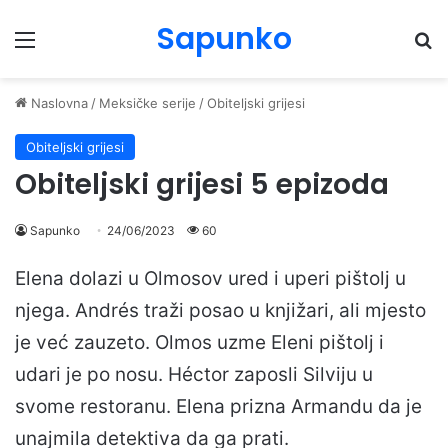
Sapunko
Menu
Pr
Naslovna
/
Meksičke serije
/
Obiteljski grijesi
Obiteljski grijesi
Obiteljski grijesi 5 epizoda
Sapunko
24/06/2023
60
Elena dolazi u Olmosov ured i uperi pištolj u
njega. Andrés traži posao u knjižari, ali mjesto
je već zauzeto. Olmos uzme Eleni pištolj i
udari je po nosu. Héctor zaposli Silviju u
svome restoranu. Elena prizna Armandu da je
unajmila detektiva da ga prati.