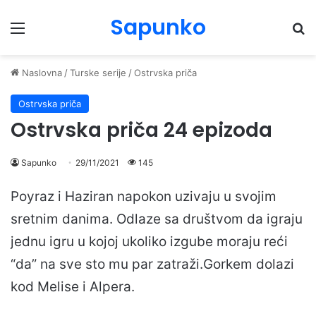
Sapunko
Menu
Pr
Naslovna
/
Turske serije
/
Ostrvska priča
Ostrvska priča
Ostrvska priča 24 epizoda
Sapunko
29/11/2021
145
Poyraz i Haziran napokon uzivaju u svojim
sretnim danima. Odlaze sa društvom da igraju
jednu igru u kojoj ukoliko izgube moraju reći
“da” na sve sto mu par zatraži.Gorkem dolazi
kod Melise i Alpera.