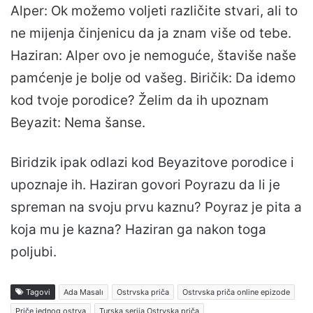
Alper: Ok možemo voljeti različite stvari, ali to
ne mijenja činjenicu da ja znam više od tebe.
Haziran: Alper ovo je nemoguće, štaviše naše
pamćenje je bolje od vašeg. Biričik: Da idemo
kod tvoje porodice? Želim da ih upoznam
Beyazit: Nema šanse.
Biridzik ipak odlazi kod Beyazitove porodice i
upoznaje ih. Haziran govori Poyrazu da li je
spreman na svoju prvu kaznu? Poyraz je pita a
koja mu je kazna? Haziran ga nakon toga
poljubi.
Tagovi
Ada Masalı
Ostrvska priča
Ostrvska priča online epizode
Priče jednog ostrva
Turska serija Ostrvska priča