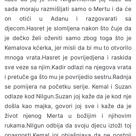
sada moraju razmišljati samo o Mertu i da će
on otići u Adanu i razgovarati sa
djecom.Hasret je slomljena nakon što čuje da
je dečko želi oženiti samo zbog toga što je
Kemalova kćerka, jer misli da bi mu to otvorilo
mnoga vrata.Hasret je povrijedjena i raskida
sve veze sa njim.Kadir odlazi na njegova vrata
i pretuče ga što mu je povrijedio sestru.Radnja
se pomijera na početku serije. Kemal i Suzan
odlaze kod Nilgun.Suzan joj kaže da je kod nje
došla kao majka, govori joj sve i kaže da je
život njenog Merta u božijim i njihovim
rukama.Nilgun odbija da svoju djecu izloži toj
opasnosti.Kemal joj objašnjava da ne postoji