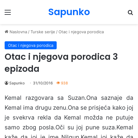
Sapunko
Menu
Pr
Naslovna
/
Turske serije
/
Otac i njegova porodica
Otac i njegova porodica
Otac i njegova porodica 3
epizoda
Sapunko
31/10/2016
938
Kemal razgovara sa Suzan.Ona saznaje da
Kemal ima drugu zenu.Ona se prisjeća kako joj
je svekrva rekla da Kemal možda ne putuje
samo zbog posla.Oči su joj pune suza.Kemal
kaže da joj je ime Nilgun.Kemal joj kaže da