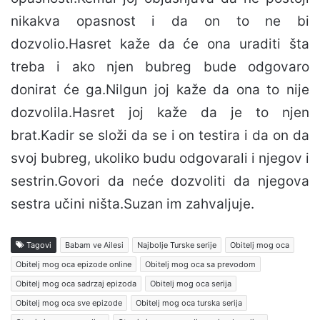
nikakva opasnost i da on to ne bi
dozvolio.Hasret kaže da će ona uraditi šta
treba i ako njen bubreg bude odgovaro
donirat će ga.Nilgun joj kaže da ona to nije
dozvolila.Hasret joj kaže da je to njen
brat.Kadir se složi da se i on testira i da on da
svoj bubreg, ukoliko budu odgovarali i njegov i
sestrin.Govori da neće dozvoliti da njegova
sestra učini ništa.Suzan im zahvaljuje.
Tagovi
Babam ve Ailesi
Najbolje Turske serije
Obitelj mog oca
Obitelj mog oca epizode online
Obitelj mog oca sa prevodom
Obitelj mog oca sadrzaj epizoda
Obitelj mog oca serija
Obitelj mog oca sve epizode
Obitelj mog oca turska serija