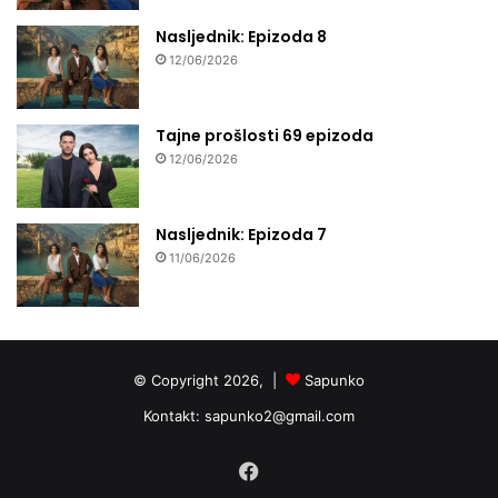
Nasljednik: Epizoda 8
12/06/2026
Tajne prošlosti 69 epizoda
12/06/2026
Nasljednik: Epizoda 7
11/06/2026
© Copyright 2026, |
Sapunko
Kontakt:
sapunko2@gmail.com
Facebook