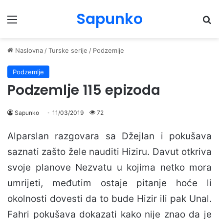
Sapunko
Menu
Pr
Naslovna
/
Turske serije
/
Podzemlje
Podzemlje
Podzemlje 115 epizoda
Sapunko
11/03/2019
72
Alparslan razgovara sa Džejlan i pokušava
saznati zašto žele nauditi Hiziru. Davut otkriva
svoje planove Nezvatu u kojima netko mora
umrijeti, međutim ostaje pitanje hoće li
okolnosti dovesti da to bude Hizir ili pak Unal.
Fahri pokušava dokazati kako nije znao da je