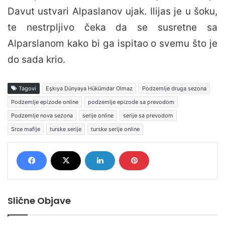
Davut ustvari Alpaslanov ujak. Ilijas je u šoku,
te nestrpljivo čeka da se susretne sa
Alparslanom kako bi ga ispitao o svemu što je
do sada krio.
Tagovi
Eşkıya Dünyaya Hükümdar Olmaz
Podzemlje druga sezona
Podzemlje epizode online
podzemlje epizode sa prevodom
Podzemlje nova sezona
serije online
serije sa prevodom
Srce mafije
turske serije
turske serije online
Slične Objave