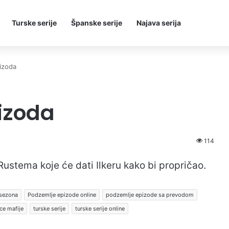
Turske serije
Španske serije
Najava serija
izoda
izoda
114
Rustema koje će dati Ilkeru kako bi propričao.
 sezona
Podzemlje epizode online
podzemlje epizode sa prevodom
ce mafije
turske serije
turske serije online