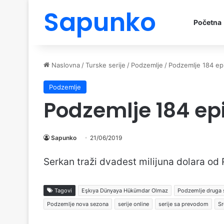
Sapunko
Početna
Naslovna
/
Turske serije
/
Podzemlje
/
Podzemlje 184 ep
Podzemlje
Podzemlje 184 ep
Sapunko
21/06/2019
Serkan traži dvadest milijuna dolara od 
Tagovi
Eşkıya Dünyaya Hükümdar Olmaz
Podzemlje druga
Podzemlje nova sezona
serije online
serije sa prevodom
Sr