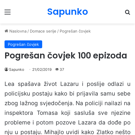
Sapunko
Menu
Pr
Naslovna
/
Domace serije
/
Pogrešan čovjek
Pogrešan čovjek
Pogrešan čovjek 100 epizoda
Sapunko
21/02/2019
37
Lea spašava život Lazaru i poslije odlazi u
policijsku postaju kako bi prijavila samu sebe
zbog lažnog svjedočenja. Na policiji nailazi na
inspektora Tomasa koji sasluša sve njezine
probleme i potom pozove Lazara da dođe po
nju u postaju. Mihajlo uvidi kako Zlatko nešto