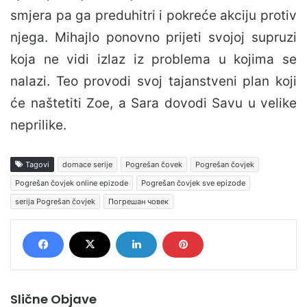
smjera pa ga preduhitri i pokreće akciju protiv
njega. Mihajlo ponovno prijeti svojoj supruzi
koja ne vidi izlaz iz problema u kojima se
nalazi. Teo provodi svoj tajanstveni plan koji
će naštetiti Zoe, a Sara dovodi Savu u velike
neprilike.
Tagovi
domace serije
Pogrešan čovek
Pogrešan čovjek
Pogrešan čovjek online epizode
Pogrešan čovjek sve epizode
serija Pogrešan čovjek
Погрешан човек
Slične Objave