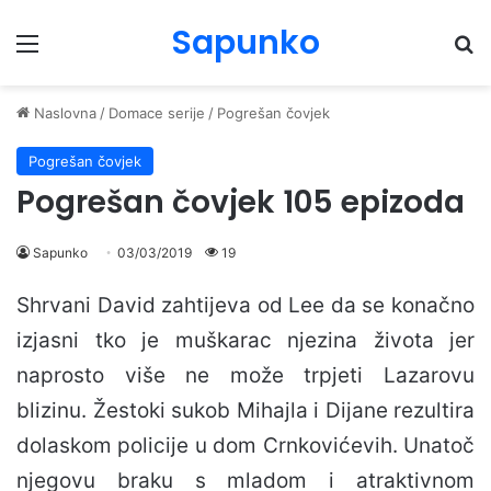
Sapunko
Menu
Pr
Naslovna
/
Domace serije
/
Pogrešan čovjek
Pogrešan čovjek
Pogrešan čovjek 105 epizoda
Sapunko
03/03/2019
19
Shrvani David zahtijeva od Lee da se konačno
izjasni tko je muškarac njezina života jer
naprosto više ne može trpjeti Lazarovu
blizinu. Žestoki sukob Mihajla i Dijane rezultira
dolaskom policije u dom Crnkovićevih. Unatoč
njegovu braku s mladom i atraktivnom