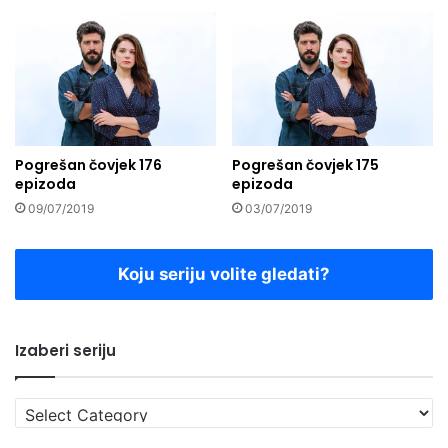
Pogrešan čovjek 176
Pogrešan čovjek 175
epizoda
epizoda
09/07/2019
03/07/2019
Koju seriju volite gledati?
Izaberi seriju
Izaberi
seriju