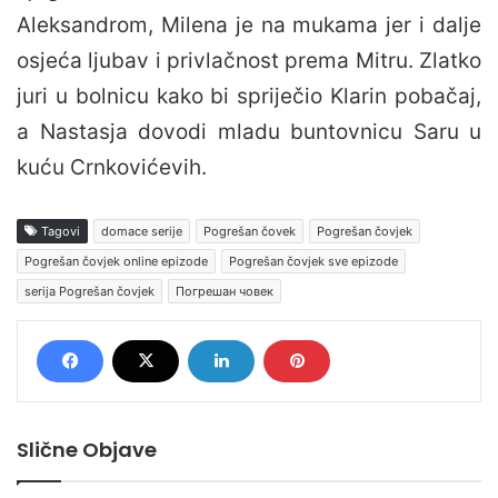
Aleksandrom, Milena je na mukama jer i dalje
osjeća ljubav i privlačnost prema Mitru. Zlatko
juri u bolnicu kako bi spriječio Klarin pobačaj,
a Nastasja dovodi mladu buntovnicu Saru u
kuću Crnkovićevih.
Tagovi
domace serije
Pogrešan čovek
Pogrešan čovjek
Pogrešan čovjek online epizode
Pogrešan čovjek sve epizode
serija Pogrešan čovjek
Погрешан човек
Slične Objave