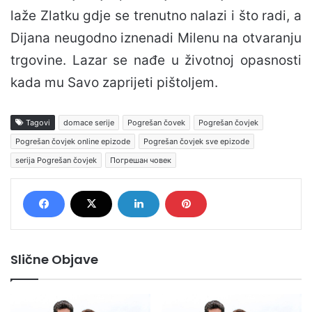
laže Zlatku gdje se trenutno nalazi i što radi, a
Dijana neugodno iznenadi Milenu na otvaranju
trgovine. Lazar se nađe u životnoj opasnosti
kada mu Savo zaprijeti pištoljem.
Tagovi
domace serije
Pogrešan čovek
Pogrešan čovjek
Pogrešan čovjek online epizode
Pogrešan čovjek sve epizode
serija Pogrešan čovjek
Погрешан човек
Slične Objave