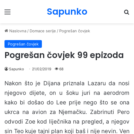
Sapunko
Menu
Pr
Naslovna
/
Domace serije
/
Pogrešan čovjek
Pogrešan čovjek
Pogrešan čovjek 99 epizoda
Sapunko
21/02/2019
68
Nakon što je Dijana priznala Lazaru da nosi
njegovo dijete, on u šoku juri na aerodrom
kako bi došao do Lee prije nego što se ona
ukrca na avion za Njemačku. Zabrinuti Pero
odvodi Zoe kod liječnika na pregled, a njegov
sin Teo kuje tajni plan koji baš i nije nevin. Ven