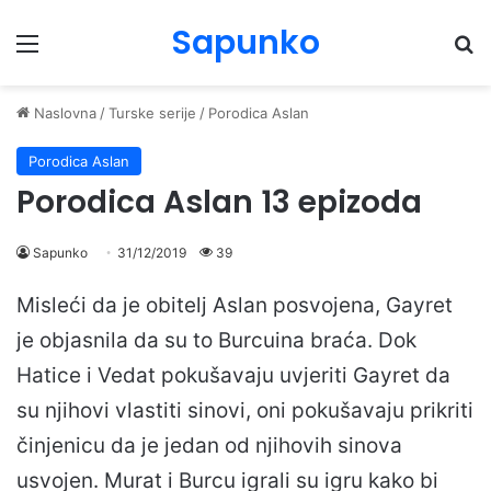
Sapunko
Menu
Pr
Naslovna
/
Turske serije
/
Porodica Aslan
Porodica Aslan
Porodica Aslan 13 epizoda
Sapunko
31/12/2019
39
Misleći da je obitelj Aslan posvojena, Gayret
je objasnila da su to Burcuina braća. Dok
Hatice i Vedat pokušavaju uvjeriti Gayret da
su njihovi vlastiti sinovi, oni pokušavaju prikriti
činjenicu da je jedan od njihovih sinova
usvojen. Murat i Burcu igrali su igru kako bi