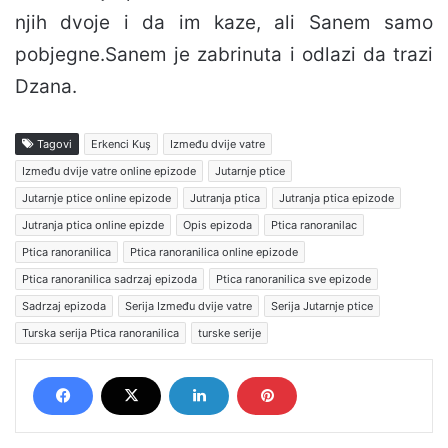
njih dvoje i da im kaze, ali Sanem samo
pobjegne.Sanem je zabrinuta i odlazi da trazi
Dzana.
Tagovi
Erkenci Kuş
Između dvije vatre
Između dvije vatre online epizode
Jutarnje ptice
Jutarnje ptice online epizode
Jutranja ptica
Jutranja ptica epizode
Jutranja ptica online epizde
Opis epizoda
Ptica ranoranilac
Ptica ranoranilica
Ptica ranoranilica online epizode
Ptica ranoranilica sadrzaj epizoda
Ptica ranoranilica sve epizode
Sadrzaj epizoda
Serija Između dvije vatre
Serija Jutarnje ptice
Turska serija Ptica ranoranilica
turske serije