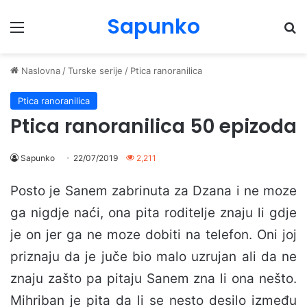
Sapunko
Menu
Pr
Naslovna
/
Turske serije
/
Ptica ranoranilica
Ptica ranoranilica
Ptica ranoranilica 50 epizoda
Sapunko
22/07/2019
2,211
Posto je Sanem zabrinuta za Dzana i ne moze
ga nigdje naći, ona pita roditelje znaju li gdje
je on jer ga ne moze dobiti na telefon. Oni joj
priznaju da je juče bio malo uzrujan ali da ne
znaju zašto pa pitaju Sanem zna li ona nešto.
Mihriban je pita da li se nesto desilo između