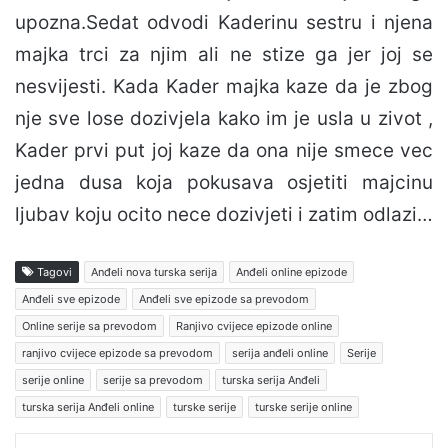
upozna.Sedat odvodi Kaderinu sestru i njena
majka trci za njim ali ne stize ga jer joj se
nesvijesti. Kada Kader majka kaze da je zbog
nje sve lose dozivjela kako im je usla u zivot ,
Kader prvi put joj kaze da ona nije smece vec
jedna dusa koja pokusava osjetiti majcinu
ljubav koju ocito nece dozivjeti i zatim odlazi…
Tagovi
Anđeli nova turska serija
Anđeli online epizode
Anđeli sve epizode
Anđeli sve epizode sa prevodom
Online serije sa prevodom
Ranjivo cvijece epizode online
ranjivo cvijece epizode sa prevodom
serija anđeli online
Serije
serije online
serije sa prevodom
turska serija Anđeli
turska serija Anđeli online
turske serije
turske serije online