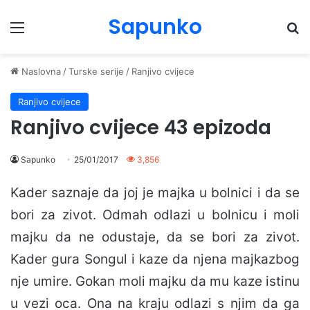
Sapunko
Menu
Pr
Naslovna
/
Turske serije
/
Ranjivo cvijece
Ranjivo cvijece
Ranjivo cvijece 43 epizoda
Sapunko
25/01/2017
3,856
Kader saznaje da joj je majka u bolnici i da se
bori za zivot. Odmah odlazi u bolnicu i moli
majku da ne odustaje, da se bori za zivot.
Kader gura Songul i kaze da njena majkazbog
nje umire. Gokan moli majku da mu kaze istinu
u vezi oca. Ona na kraju odlazi s njim da ga