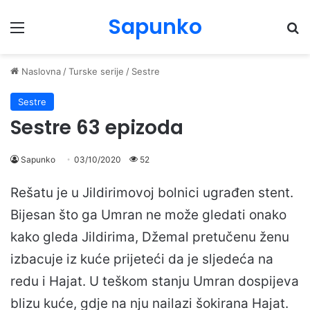
Sapunko
Menu
Pr
Naslovna
/
Turske serije
/
Sestre
Sestre
Sestre 63 epizoda
Sapunko
03/10/2020
52
Rešatu je u Jildirimovoj bolnici ugrađen stent.
Bijesan što ga Umran ne može gledati onako
kako gleda Jildirima, Džemal pretučenu ženu
izbacuje iz kuće prijeteći da je sljedeća na
redu i Hajat. U teškom stanju Umran dospijeva
blizu kuće, gdje na nju nailazi šokirana Hajat.