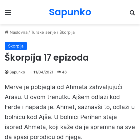
Sapunko
Menu
Pr
Naslovna
/
Turske serije
/
Škorpija
Škorpija
Škorpija 17 epizoda
Sapunko
11/04/2021
46
Merve je pobjegla od Ahmeta zahvaljujući
Arasu. U ovom trenutku Ajšem odlazi kod
Ferde i napada je. Ahmet, saznavši to, odlazi u
bolnicu kod Ajše. U bolnici Perihan staje
ispred Ahmeta, koji kaže da je spremna na sve
da spasi porodicu od njega.