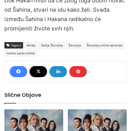
Dok Hakan misli da će zbog toga dobiti novac
od Šahina, stvari ne idu kako želi. Svađa
između Šahina i Hakana radikalno će
promijeniti živote svih njih.
Tagovi
Akrep
Serija Škorpija
Škorpija
Škorpija online epizode
turske serije online
Slične Objave