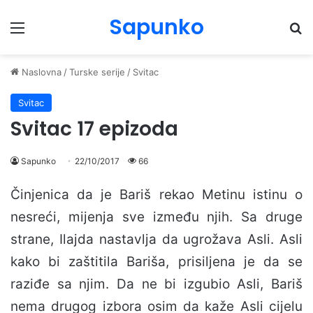
Sapunko
Menu
Pr
Naslovna
/
Turske serije
/
Svitac
Svitac
Svitac 17 epizoda
Sapunko
22/10/2017
66
Činjenica da je Bariš rekao Metinu istinu o
nesreći, mijenja sve između njih. Sa druge
strane, Ilajda nastavlja da ugrožava Asli. Asli
kako bi zaštitila Bariša, prisiljena je da se
raziđe sa njim. Da ne bi izgubio Asli, Bariš
nema drugog izbora osim da kaže Asli cijelu