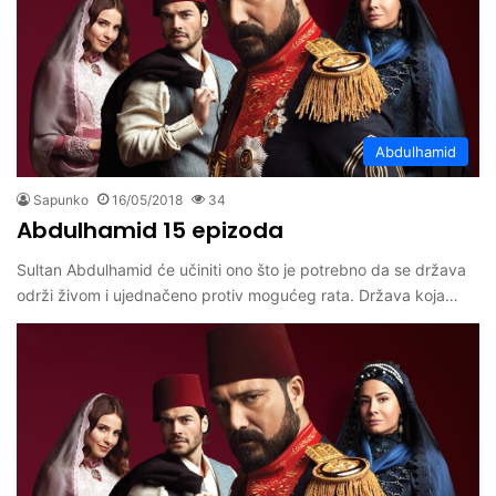
Abdulhamid
Sapunko
16/05/2018
34
Abdulhamid 15 epizoda
Sultan Abdulhamid će učiniti ono što je potrebno da se država
održi živom i ujednačeno protiv mogućeg rata. Država koja…