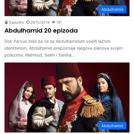
Abdulhamid
Sapunko
29/10/2018
161
Abdulhamid 20 epizoda
Dok Parvus misli da će se Abdulhamidom voditi lažnim
identitetom, Abdülhamid prepoznaje njegove planove svojim
potezima. Mahmud, Selim i Seniha…
Abdulhamid