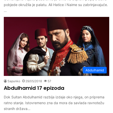
pobjede okružila je palatu. Ali Hatice i Naime su zabrinjavajuće.
…
Abdulhamid
Sapunko
29/05/2018
57
Abdulhamid 17 epizoda
Dok Sultan Abdulhamid razbija izdaje oko njega, on priprema
ratno stanje. Istovremeno zna da mora da savlada ravnotežu
stranih država…