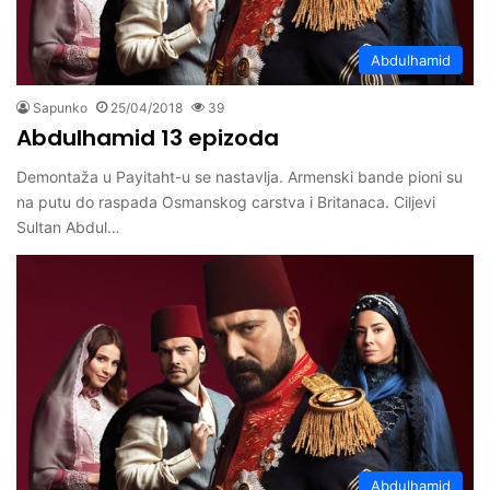
Abdulhamid
Sapunko
25/04/2018
39
Abdulhamid 13 epizoda
Demontaža u Payitaht-u se nastavlja. Armenski bande pioni su
na putu do raspada Osmanskog carstva i Britanaca. Ciljevi
Sultan Abdul…
Abdulhamid