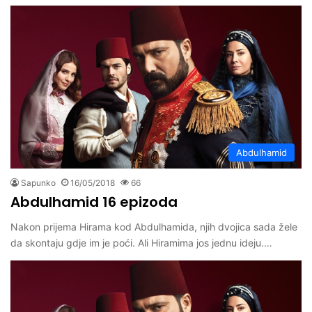
Abdulhamid
Sapunko
16/05/2018
66
Abdulhamid 16 epizoda
Nakon prijema Hirama kod Abdulhamida, njih dvojica sada žele
da skontaju gdje im je poći. Ali Hiramima jos jednu ideju.…