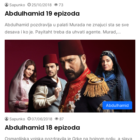
Sapunko
25/10/2018
73
Abdulhamid 19 epizoda
Abdulhamid pozdravlja u palati Murada ne znajuci sta se sve
desava i ko je. Payitaht treba da uhvati agente. Murad,…
Abdulhamid
Sapunko
07/06/2018
87
Abdulhamid 18 epizoda
Osmanlijska vojska pozdravila je Grke na bojnom polju, a slava